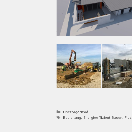
Kategorien
Uncategorized
Schlagwörter
Bauleitung
,
Energieeffizient Bauen
,
Flac