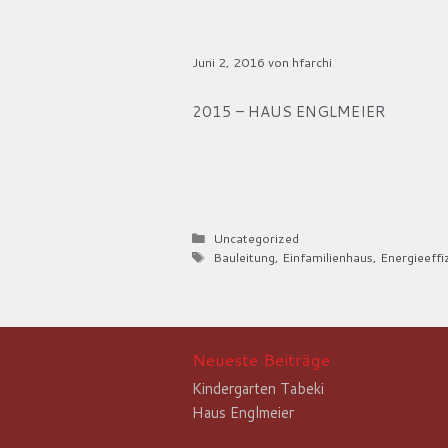
Haus Englmeier
Juni 2, 2016
von
hfarchi
2015 – HAUS ENGLMEIER
Kategorien
Uncategorized
Schlagwörter
Bauleitung
,
Einfamilienhaus
,
Energieeffi
Neueste Beiträge
Kindergarten Tabeki
Haus Englmeier