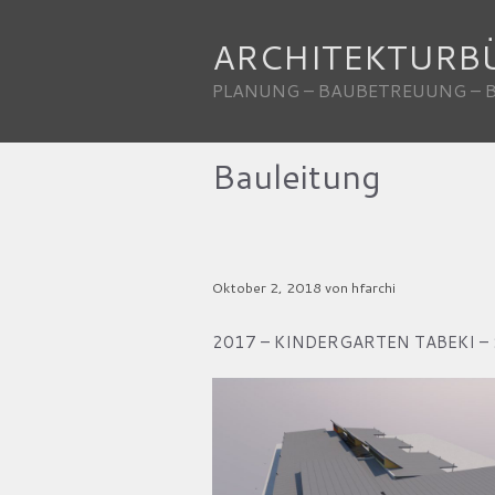
Zum
Inhalt
ARCHITEKTURB
springen
PLANUNG – BAUBETREUUNG –
Bauleitung
Kindergarten Tabeki
Oktober 2, 2018
von
hfarchi
2017 – KINDERGARTEN TABEKI – St