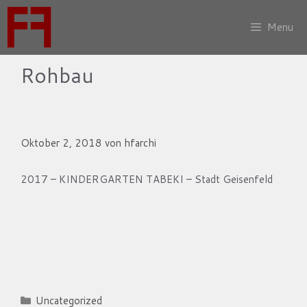
Zum
Inhalt
Menu
springen
Rohbau
Kindergarten Tabeki
Oktober 2, 2018
von
hfarchi
2017 – KINDERGARTEN TABEKI – Stadt Geisenfeld
Kategorien
Uncategorized