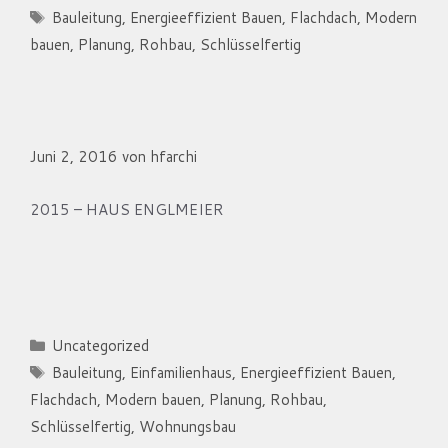
Schlagwörter
Bauleitung
,
Energieeffizient Bauen
,
Flachdach
,
Modern
bauen
,
Planung
,
Rohbau
,
Schlüsselfertig
Haus Englmeier
Juni 2, 2016
von
hfarchi
2015 – HAUS ENGLMEIER
Kategorien
Uncategorized
Schlagwörter
Bauleitung
,
Einfamilienhaus
,
Energieeffizient Bauen
,
Flachdach
,
Modern bauen
,
Planung
,
Rohbau
,
Schlüsselfertig
,
Wohnungsbau